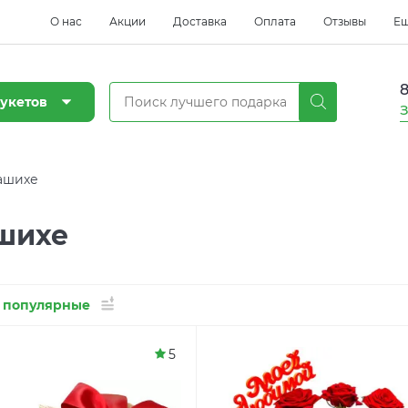
О нас
Акции
Доставка
Оплата
Отзывы
Е
8
укетов
З
ашихе
шихе
 популярные
5