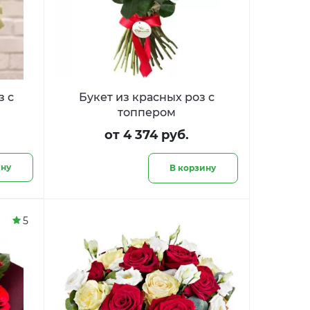
з с
Букет из красных роз с
топпером
от 4 374 руб.
ину
В корзину
5