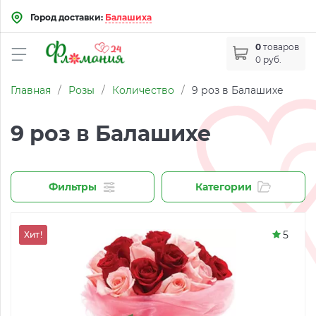
Город доставки:
Балашиха
0
товаров
0 руб.
Главная
/
Розы
/
Количество
/
9 роз в Балашихе
9 роз в Балашихе
Фильтры
Категории
5
Хит!