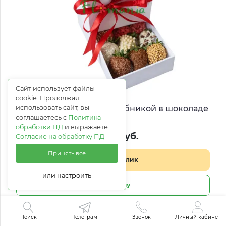
Сайт использует файлы
cookie. Продолжая
использовать сайт, вы
Шкатулка с розами и клубникой в шоколаде
соглашаетесь с
Политика
обработки ПД
и выражаете
12 376 руб.
Согласие на обработку ПД
Принять все
Купить в 1 клик
или настроить
В корзину
Поиск
Телеграм
Звонок
Личный кабинет