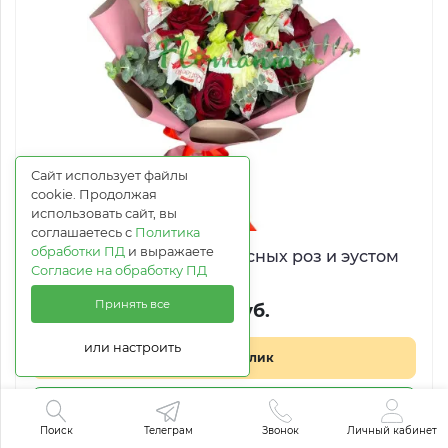
Сайт использует файлы
cookie. Продолжая
использовать сайт, вы
соглашаетесь с
Политика
обработки ПД
и выражаете
Букет из Рафаэлло, красных роз и эустом
Согласие на обработку ПД
Принять все
8 127 руб.
или настроить
Купить в 1 клик
В корзину
Поиск
Телеграм
Звонок
Личный кабинет