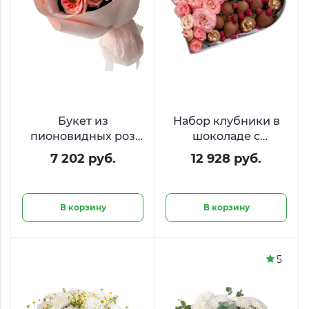
Букет из
Набор клубники в
пионовидных роз
шоколаде с
«Персиковый
малиной и
7 202 руб.
12 928 руб.
сорбет»
пионовидными
розами «Десерт для
королевы​»
В корзину
В корзину
5