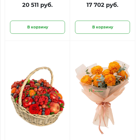
клубникой в
«Французский дуэт»
20 511 руб.
17 702 руб.
шоколаде,
из красных и
голубикой и
розовых
малиной
французских роз
В корзину
В корзину