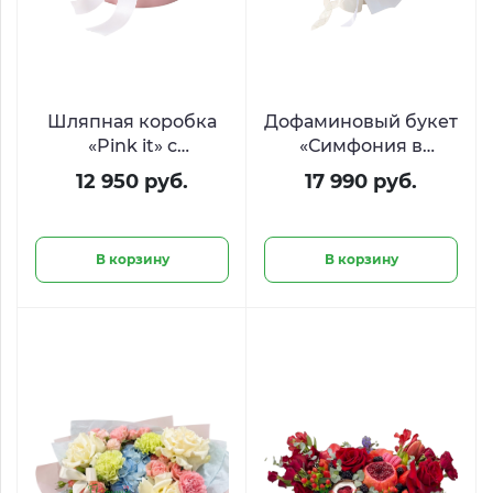
Шляпная коробка
Дофаминовый букет
«Pink it» с
«Симфония в
пионовидной розой
конвертах»
12 950 руб.
17 990 руб.
и эустомой
В корзину
В корзину