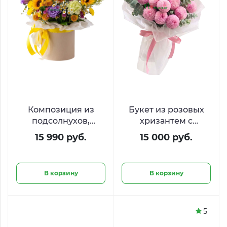
Композиция из
Букет из розовых
подсолнухов,
хризантем с
хризантем и
эвкалиптом
15 990 руб.
15 000 руб.
эустомы ««Яркое
«Плюшевая
солнце»»
нежность»
В корзину
В корзину
5