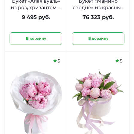
Букет «Алая вуаль»
Букет «Мамино
из роз, хризантем и
сердце» из красных
гиперикума
и белых роз
9 495 руб.
76 323 руб.
В корзину
В корзину
5
5