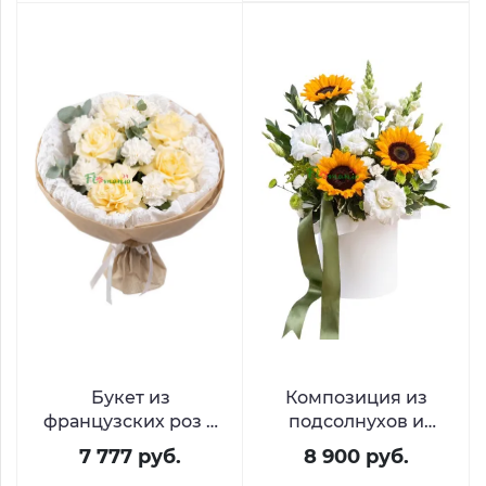
Букет из
Композиция из
французских роз и
подсолнухов и
диантусов с
эустомы «Золотой
7 777 руб.
8 900 руб.
эвкалиптом
час»