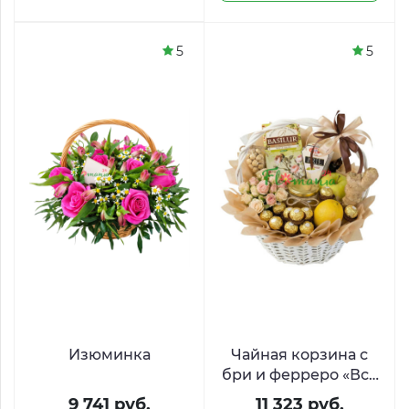
5
5
Изюминка
Чайная корзина с
бри и ферреро «Все
лучшее к чаю»
9 741 руб.
11 323 руб.