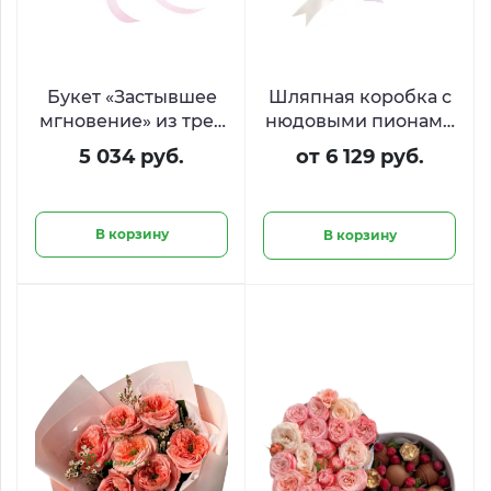
Букет «Застывшее
Шляпная коробка с
мгновение» из трех
нюдовыми пионами
пышных розовых
«Чарующий образ»
5 034 руб.
от 6 129 руб.
пионов
В корзину
В корзину