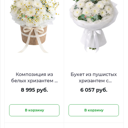
Композиция из
Букет из пушистых
белых хризантем и
хризантем с
ромашек
эвкалиптом
8 995 руб.
6 057 руб.
«Солнечные
зайчики»
В корзину
В корзину