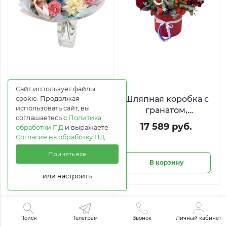
Сайт использует файлы
Букет «Весенняя
Шляпная коробка с
cookie. Продолжая
использовать сайт, вы
свежесть» из роз,
гранатом,
соглашаетесь с
Политика
гортензий и
клубникой и
11 990 руб.
17 589 руб.
обработки ПД
и выражаете
гвоздик
макарон «Ягодный
Согласие на обработку ПД
вельвет»
Принять все
В корзину
В корзину
или настроить
Поиск
Телеграм
Звонок
Личный кабинет