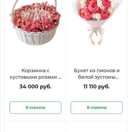
Корзинка с
Букет из пионов и
кустовыми розами и
белой эустомы
клубникой в
«Розовая мечта»
34 000 руб.
11 110 руб.
шоколаде
«Драгоценные
моменты»
В корзину
В корзину