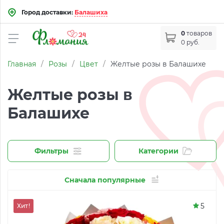
Город доставки:
Балашиха
0
товаров
0 руб.
Главная
/
Розы
/
Цвет
/
Желтые розы в Балашихе
Желтые розы в
Балашихе
Фильтры
Категории
Сначала популярные
5
Хит!