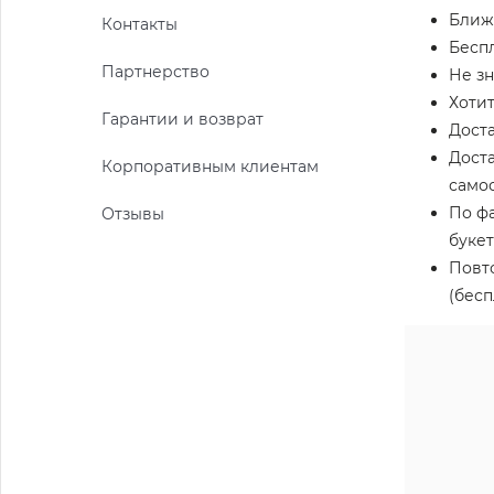
Ближа
Контакты
Беспл
Партнерство
Не зн
Хотит
Гарантии и возврат
Доста
Доста
Корпоративным клиентам
само
По фа
Отзывы
буке
Повт
(бесп