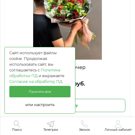
Сайт использует файлы
cookie. Продолжая
использовать сайт, вы
Теплый вечер
соглашаетесь с
Политика
обработки ПД
и выражаете
Согласие на обработку ПД
от 3 199 руб.
Принять все
или настроить
В корзину
5
Поиск
Телеграм
Звонок
Личный кабинет