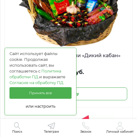
Сайт использует файлы
Корзина с деликатесами «Дикий кабан»
cookie. Продолжая
использовать сайт, вы
соглашаетесь с
Политика
10 326 руб.
обработки ПД
и выражаете
Согласие на обработку ПД
Принять все
В корзину
или настроить
Поиск
Телеграм
Звонок
Личный кабинет