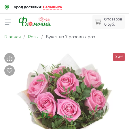
Город доставки:
Балашиха
0
товаров
0 руб.
Главная
/
Розы
/
Букет из 7 розовых роз
Хит!