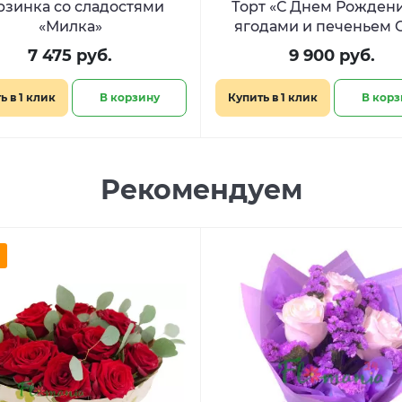
рзинка со сладостями
Торт «С Днем Рождени
«Милка»
ягодами и печеньем 
7 475 руб.
9 900 руб.
ь в 1 клик
В корзину
Купить в 1 клик
В корз
Рекомендуем
!