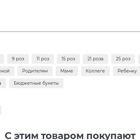
9 роз
11 роз
15 роз
21 роза
25 роз
имой
Родителям
Маме
Коллеге
Ребенку
а
Бюджетные букеты
С этим товаром покупают