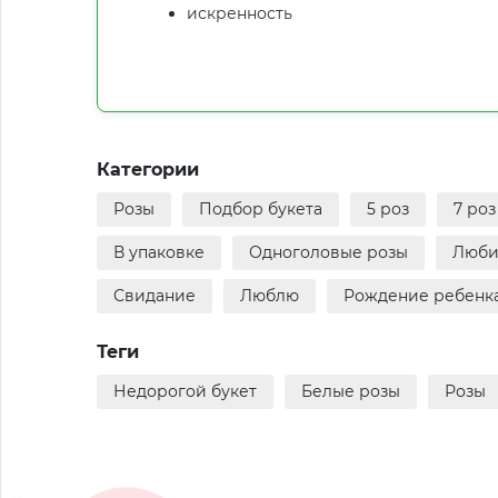
искренность
Категории
Розы
Подбор букета
5 роз
7 роз
В упаковке
Одноголовые розы
Люб
Свидание
Люблю
Рождение ребенк
Теги
Недорогой букет
Белые розы
Розы