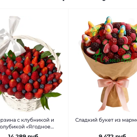
рзина с клубникой и
Сладкий букет из марм
голубикой «Ягодное
созвездие»
14 289 руб.
9 472 руб.