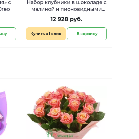
я» с
Набор клубники в шоколаде с
Oreo
малиной и пионовидными
розами «Десерт для королевы​
12 928 руб.
»
ину
Купить в 1 клик
В корзину