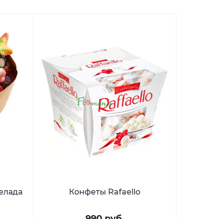
елада
Конфеты Rafaello
990 руб.