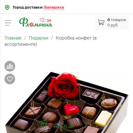
Город доставки:
Балашиха
0
товаров
0 руб.
Главная
/
Подарки
/
Коробка конфет (в
ассортименте)