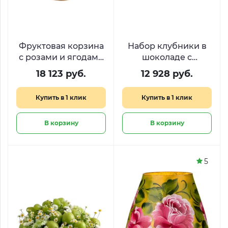
Фруктовая корзина
Набор клубники в
с розами и ягодами
шоколаде с
«Сладкий джаз»
малиной и
18 123 руб.
12 928 руб.
пионовидными
розами «Десерт для
Купить в 1 клик
Купить в 1 клик
королевы​»
В корзину
В корзину
5