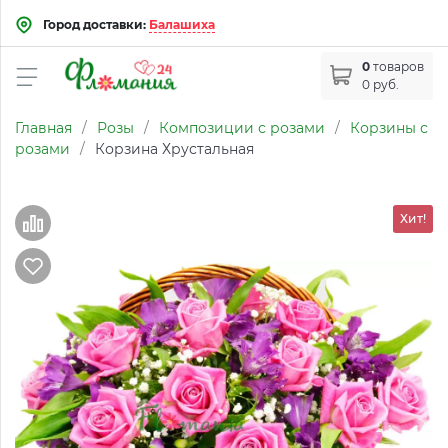
Город доставки:
Балашиха
0
товаров
0 руб.
Главная
/
Розы
/
Композиции с розами
/
Корзины с
розами
/
Корзина Хрустальная
Хит!