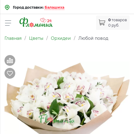
Город доставки:
Балашиха
0
товаров
0 руб.
Главная
/
Цветы
/
Орхидеи
/
Любой повод