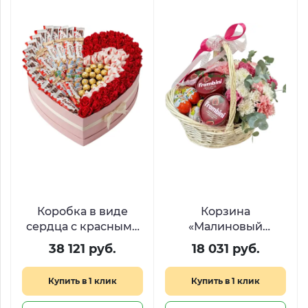
Коробка в виде
Корзина
сердца с красными
«Малиновый
розами и
рассвет» с цветами,
38 121 руб.
18 031 руб.
сладостями
Киндер Сюрприз и
«Дыхание любви»
Фрамбини
Купить в 1 клик
Купить в 1 клик