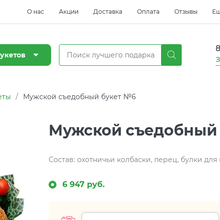
О нас
Акции
Доставка
Оплата
Отзывы
Е
8
укетов
З
еты
/
Мужской съедобный букет №6
Мужской съедобный
Состав: охотничьи колбаски, перец, булки для
6 947 руб.