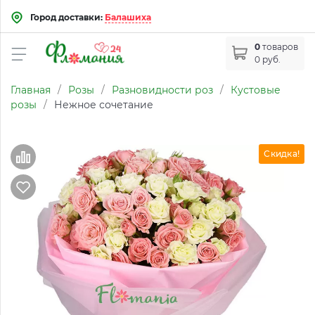
Город доставки:
Балашиха
0
товаров
0 руб.
Главная
/
Розы
/
Разновидности роз
/
Кустовые
розы
/
Нежное сочетание
Скидка!