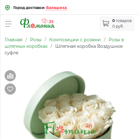
Город доставки:
Балашиха
0
товаров
0 руб.
Главная
/
Розы
/
Композиции с розами
/
Розы в
шляпных коробках
/
Шляпная коробка Воздушное
суфле