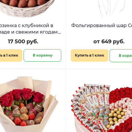
рзинка с клубникой в
Фольгированный шар С
аде и свежими ягодами
«Шоколадная вуаль»
17 500 руб.
от 649 руб.
ь в 1 клик
В корзину
Купить в 1 клик
В корз