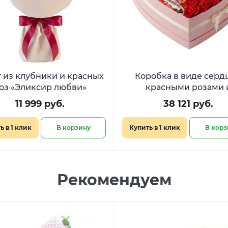
 из клубники и красных
Коробка в виде сердц
оз «Эликсир любви»
красными розами 
сладостями «Дыхание 
11 999 руб.
38 121 руб.
ь в 1 клик
В корзину
Купить в 1 клик
В корз
Рекомендуем