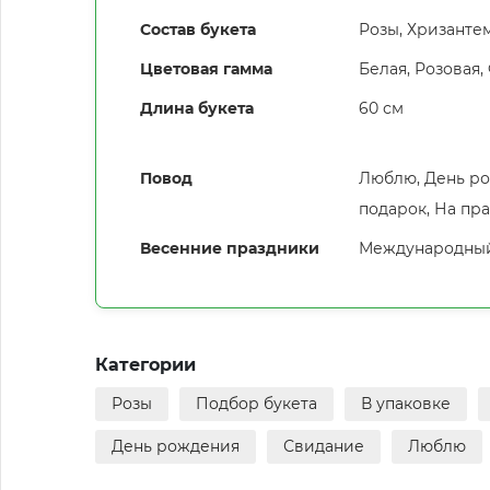
Состав букета
Розы, Хризанте
Цветовая гамма
Белая
,
Розовая
,
Длина букета
60 см
Повод
Люблю, День ро
подарок, На пр
Весенние праздники
Международный 
Категории
Розы
Подбор букета
В упаковке
День рождения
Свидание
Люблю