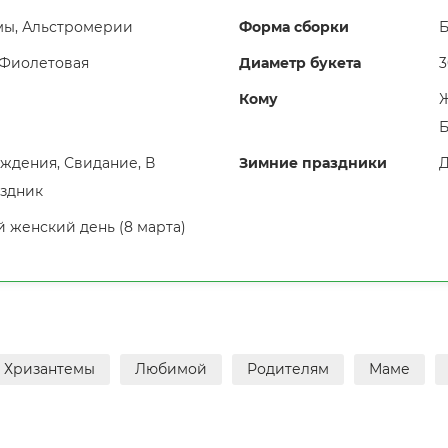
мы, Альстромерии
Форма сборки
Б
Фиолетовая
Диаметр букета
3
Кому
Ж
Б
ждения, Свидание, В
Зимние праздники
Д
аздник
женский день (8 марта)
Хризантемы
Любимой
Родителям
Маме