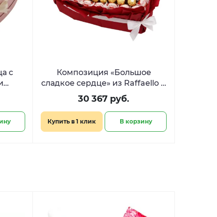
а с
Композиция «Большое
и
сладкое сердце» из Raffaello и
любви»
Ferrero
30 367 руб.
ину
Купить в 1 клик
В корзину