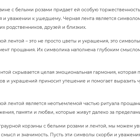
зине с белыми розами придает ей особую торжественность 
 и уважении к ушедшему. Черная лента является символом
х родственников, друзей и близких.
ой лентой – это не просто цветы и украшения, это символы
омент прощания. Их символика наполнена глубоким смысло
нтой скрывается целая эмоциональная гармония, которая 
ов и украшений приносит утешение и помогает выразить ч
ной лентой является неотъемлемой частью ритуала прощани
ения, памяти и любви, которые живут далеко за пределам
раурной корзины с белыми розами и лентой, мы можем уви
 смысл и значимость. Пусть эти символы скорби и уважени