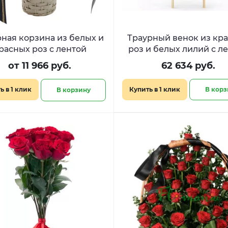
ная корзина из белых и
Траурный венок из кр
расных роз с лентой
роз и белых лилий с л
от 11 966 руб.
62 634 руб.
ь в 1 клик
Купить в 1 клик
В корз
В корзину