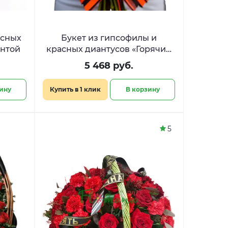
асных
Букет из гипсофилы и
ентой
красных диантусов «Горячий
снег»
5 468 руб.
ину
Купить в 1 клик
В корзину
5