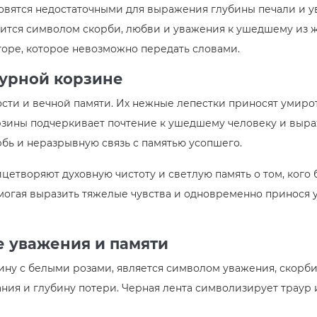
новятся недостаточными для выражения глубины печали и у
вится символом скорби, любви и уважения к ушедшему из ж
горе, которое невозможно передать словами.
аурной корзине
ости и вечной памяти. Их нежные лепестки приносят умир
рзины подчеркивает почтение к ушедшему человеку и выра
бь и неразрывную связь с памятью усопшего.
цетворяют духовную чистоту и светлую память о том, кого 
могая выразить тяжелые чувства и одновременно принося 
е уважения и памяти
ну с белыми розами, является символом уважения, скорби 
ния и глубину потери. Черная лента символизирует траур