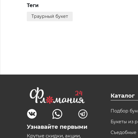
Теги
Траурный букет
Каталог
Подбор бук
Букеты из р
Узнавайте первыми
Съедобные 
Крутые скидки, акции,