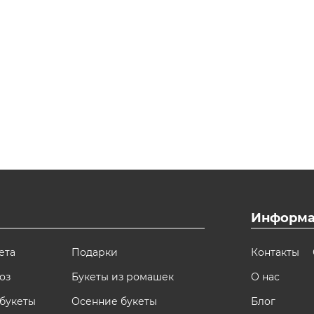
Информа
ета
Подарки
Контакты
оз
Букеты из ромашек
О нас
букеты
Осенние букеты
Блог