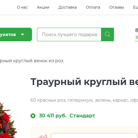
О нас
Акции
Доставка
Оплата
Отзывы
Е
8
укетов
З
рный круглый венок из роз
Траурный круглый ве
60 красных роз, гиперикум, зелень, каркас, о
30 411 руб.
Стандарт