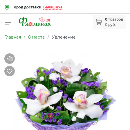
Город доставки:
Балашиха
0
товаров
0 руб.
Главная
/
8 марта
/
Увлечение