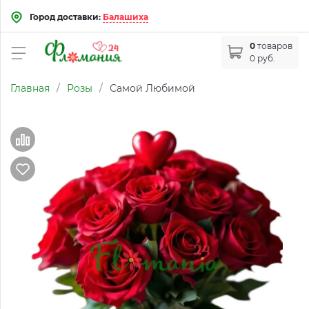
Город доставки:
Балашиха
0
товаров
0 руб.
Главная
/
Розы
/
Самой Любимой