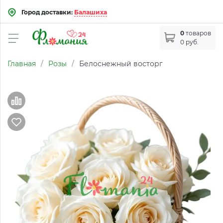
Город доставки:
Балашиха
0
товаров
0 руб.
Главная
/
Розы
/
Белоснежный восторг