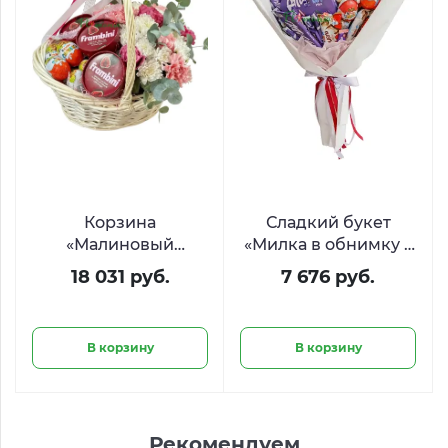
Корзина
Сладкий букет
«Малиновый
«Милка в обнимку с
рассвет» с цветами,
Киндером»
18 031 руб.
7 676 руб.
Киндер Сюрприз и
Фрамбини
В корзину
В корзину
Рекомендуем