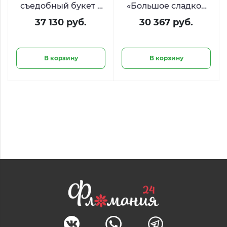
съедобный букет с
«Большое сладкое
закусками «Римские
сердце» из Raffaello
37 130 руб.
30 367 руб.
каникулы»
и Ferrero
В корзину
В корзину