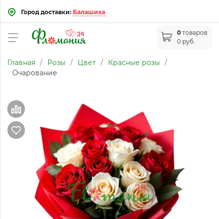
Город доставки:
Балашиха
0
товаров
0 руб.
Главная
/
Розы
/
Цвет
/
Красные розы
/
Очарование