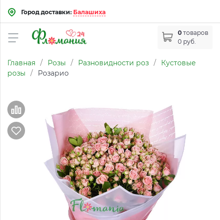
Город доставки:
Балашиха
0
товаров
0 руб.
Главная
/
Розы
/
Разновидности роз
/
Кустовые
розы
/
Розарио