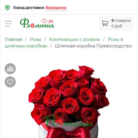
Город доставки:
Балашиха
0
товаров
0 руб.
Главная
/
Розы
/
Композиции с розами
/
Розы в
шляпных коробках
/
Шляпная коробка Превосходство