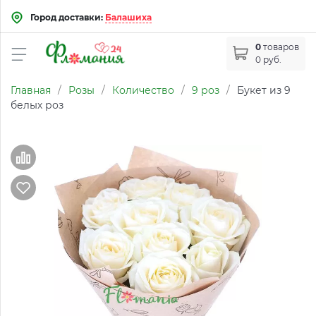
Город доставки:
Балашиха
0
товаров
0 руб.
Главная
/
Розы
/
Количество
/
9 роз
/
Букет из 9
белых роз